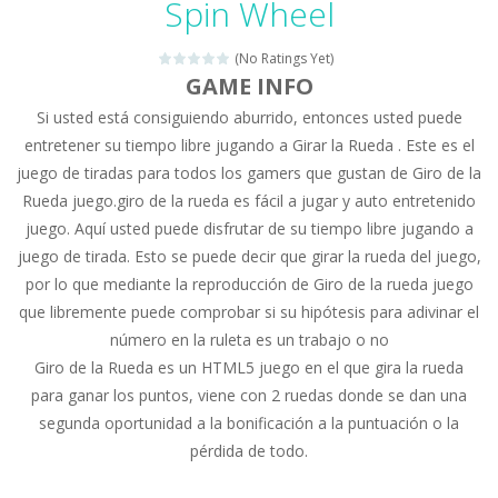
Spin Wheel
Drag N Merge
-
Drag N Merge is a puzzle game. Your goal is to merge two identical numbers into the next one. The bigger the number, the...
(No Ratings Yet)
Baby Taylor Caring Story Photo
-
Today is baby T
GAME INFO
Si usted está consiguiendo aburrido, entonces usted puede
Jewel Mahjongg
-
Remove all shining jewels in this Mahjong game. Combine two free tiles with the same pattern of jewels. Be careful the timing!...
entretener su tiempo libre jugando a Girar la Rueda . Este es el
Baby Hazel Puzzle
-
If you are a Baby Hazel enthusiast or like a jigsaw puzzle, don’t miss this jigsaw game. The game contains 12 pictures...
juego de tiradas para todos los gamers que gustan de Giro de la
Rueda juego.giro de la rueda es fácil a jugar y auto entretenido
Super Fast Driver
-
Super Fast Driver is a brilliant driving game. In the game, you can test out your skills on either a motorbike or a sports...
juego. Aquí usted puede disfrutar de su tiempo libre jugando a
Happy Flowers
-
This is a kind of innovated relaxation match 3 game, similar to Kai Xin Xiao Xiao Le. The players can use the mouse to move...
juego de tirada. Esto se puede decir que girar la rueda del juego,
por lo que mediante la reproducción de Giro de la rueda juego
Burnout Extreme Car Racing
-
This is a cool racing and drifting game. Control your vehicle speeding through the asphalt and burn those tires performing...
que libremente puede comprobar si su hipótesis para adivinar el
número en la ruleta es un trabajo o no
Love Pig
-
Piggy met his true love! But she lives deep in the forest. Piggy needs to go through many difficulties just for love. Help...
Giro de la Rueda es un HTML5 juego en el que gira la rueda
para ganar los puntos, viene con 2 ruedas donde se dan una
segunda oportunidad a la bonificación a la puntuación o la
pérdida de todo.