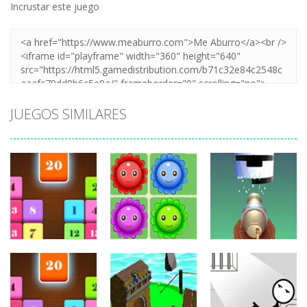
Incrustar este juego
JUEGOS SIMILARES
Juegos de
Juegos de
puzzles
puzzles
Juegos de
puzzles
Drag N Merge
Happy Flowers
Stack Cannon!