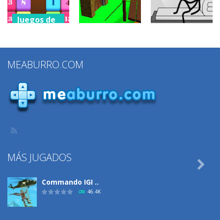
2.44K
1.39K
885
Juegos de
puzzles
Juegos de
Juegos de
Drag N Merge
puzzles
puzzles
2
MEABURRO.COM
Grow Defense
Words Story
1.15K
928
833
MÁS JUGADOS

Commando IGI ..
46.4K