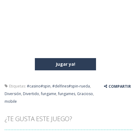
Jugar ya!
Etiquetas:
#casino#spin
,
#delfines#spin-rueda
,
COMPARTIR
Diversión
,
Divertido
,
fungame
,
fungames
,
Gracioso
,
mobile
¿TE GUSTA ESTE JUEGO?